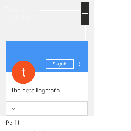
bia
atkins
Mais ações
Seguir
the detailingmafia
Perfil